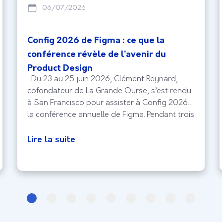
06/07/2026
Config 2026 de Figma : ce que la
conférence révèle de l’avenir du
Product Design
Du 23 au 25 juin 2026, Clément Reynard,
cofondateur de La Grande Ourse, s’est rendu
à San Francisco pour assister à Config 2026,
la conférence annuelle de Figma. Pendant trois
jours, designers, équipes Produit et experts
UX du monde entier se sont réunis pour
Lire la suite
découvrir les évolutions qui façonneront les
produits numériques de demain.