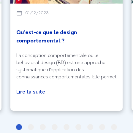
01/12/2023
Qu’est-ce que le design
comportemental ?
La conception comportementale ou le
behavioral design (BD) est une approche
systématique d’application des
connaissances comportementales. Elle permet
de résoudre les problèmes de conception
centrée sur le comportement humain. Les
Lire la suite
concepteurs comportementaux utilisent le
design, la technologie et la psychologie pour
analyser le comportement des internautes et
pour pouvoir changer leurs comportements.
Le design comportemental,