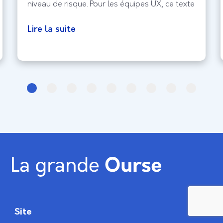
niveau de risque. Pour les équipes UX, ce texte
marque un tournant; la conformité ne peut
plus être ajoutée à la fin du projet.
Lire la suite
Transparence, supervision humaine, droits des
personnes et traçabilité doivent désormais
être pensés dès
Site