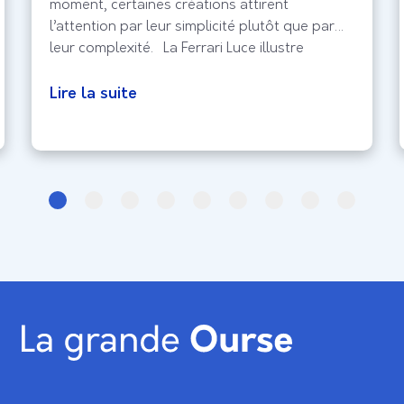
moment, certaines créations attirent
l’attention par leur simplicité plutôt que par
leur complexité. La Ferrari Luce illustre
parfaitement cette approche. Alors que les
écrans occupent une place croissante dans
Lire la suite
notre quotidien et que l’innovation se mesure
souvent à la quantité de technologie
embarquée, ce projet imaginé par Jony