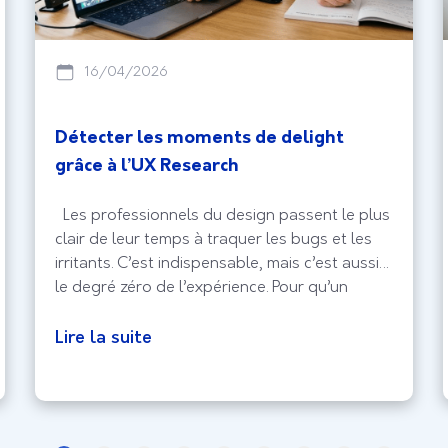
16/04/2026
Détecter les moments de delight
grâce à l’UX Research
Les professionnels du design passent le plus
clair de leur temps à traquer les bugs et les
irritants. C’est indispensable, mais c’est aussi
le degré zéro de l’expérience. Pour qu’un
produit sorte vraiment du lot, il faut viser le
delight, ce moment où l’utilisateur ne se
Lire la suite
contente plus de réussir sa tâche, mais prend