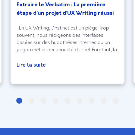
Extraire le Verbatim : La première
étape d’un projet d’UX Writing réussi
En UX Writing, l’instinct est un piège. Trop
souvent, nous rédigeons des interfaces
basées sur des hypothèses internes ou un
jargon métier déconnecté du réel. Pourtant, la
clé d’une navigation fluide se cache dans la
bouche de vos utilisateurs, le verbatim. Ces
Lire la suite
témoignages bruts sont bien plus que des
citations ; ils constituent