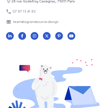
28 rue Godefroy Cavaignac, 75011 Paris
07 87 13 41 83
team@lagrandeourse.design