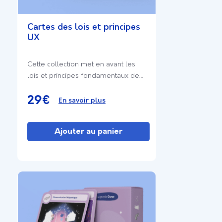
Cartes des lois et principes
UX
Cette collection met en avant les
lois et principes fondamentaux de
l’expérience utilisateur. Conçu pour
être à la fois informatif et pratique,
29
€
En savoir plus
il inspire et stimule la créativité,
encourageant une réflexion critique
Ajouter au panier
et une application innovante des
concepts dans vos projets.