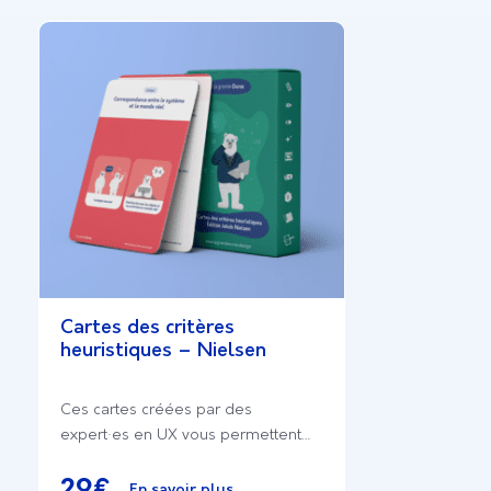
Cartes des critères
heuristiques – Nielsen
Ces cartes créées par des
expert·es en UX vous permettent
de réaliser vos audits
ergonomiques et de mener à bien
29
€
En savoir plus