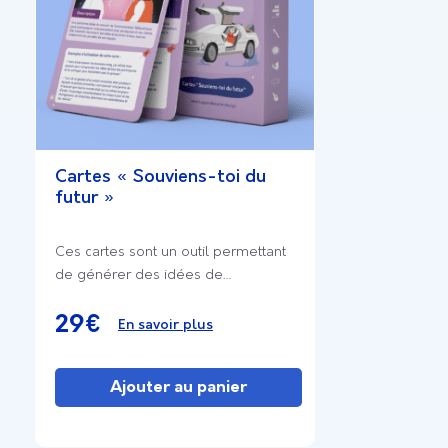
Cartes « Souviens-toi du
futur »
Ces cartes sont un outil permettant
de générer des idées de
conception pour votre produit ou
service, et des idées ou solutions
29
€
En savoir plus
d’organisation pour votre équipe.
Ajouter au panier