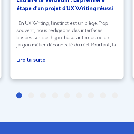
Extraire le Verbatim : La première
étape d’un projet d’UX Writing réussi
En UX Writing, l’instinct est un piège. Trop
souvent, nous rédigeons des interfaces
basées sur des hypothèses internes ou un
jargon métier déconnecté du réel. Pourtant, la
clé d’une navigation fluide se cache dans la
bouche de vos utilisateurs, le verbatim. Ces
Lire la suite
témoignages bruts sont bien plus que des
citations ; ils constituent