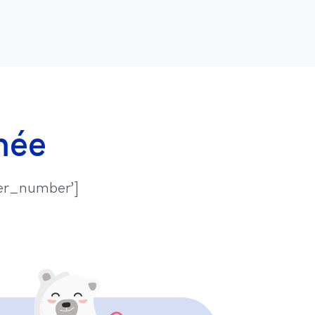
mée
der_number’]