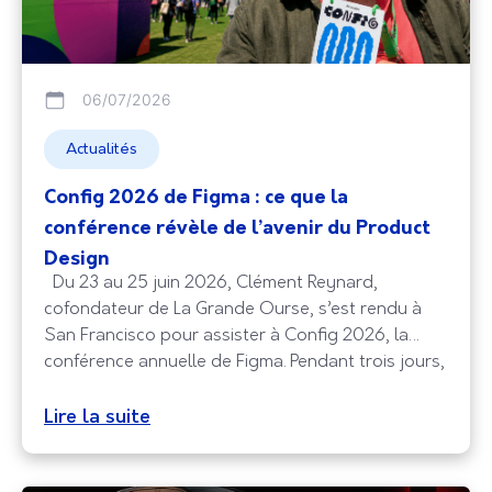
06/07/2026
Actualités
Config 2026 de Figma : ce que la
conférence révèle de l’avenir du Product
Design
Du 23 au 25 juin 2026, Clément Reynard,
cofondateur de La Grande Ourse, s’est rendu à
San Francisco pour assister à Config 2026, la
conférence annuelle de Figma. Pendant trois jours,
designers, équipes Produit et experts UX du
monde entier se sont réunis pour découvrir les
Lire la suite
évolutions qui façonneront les produits
numériques de demain.