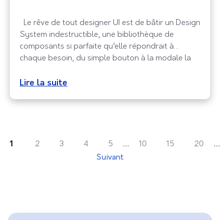
Le rêve de tout designer UI est de bâtir un Design
System indestructible, une bibliothèque de
composants si parfaite qu’elle répondrait à
chaque besoin, du simple bouton à la modale la
plus complexe. Pourtant, la réalité du terrain
rattrape vite les équipes. À force de vouloir tout
Lire la suite
anticiper, les fichiers Figma croulent sous des
…
…
1
2
3
4
5
10
15
20
Suivant