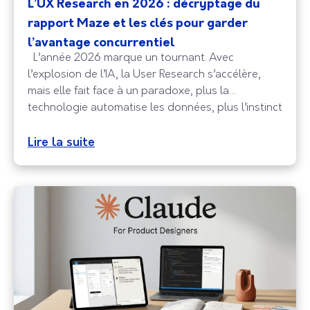
L’UX Research en 2026 : décryptage du
rapport Maze et les clés pour garder
l’avantage concurrentiel
L’année 2026 marque un tournant. Avec
l’explosion de l’IA, la User Research s’accélère,
mais elle fait face à un paradoxe, plus la
technologie automatise les données, plus l’instinct
et l’empathie humaine deviennent précieux. Le
dernier rapport Maze est sans appel, la recherche
Lire la suite
utilisateur n’est plus une option technique, c’est le
cœur stratégique des