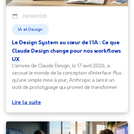
28/04/2026
IA et Design
Le Design System au cœur de l’IA : Ce que
Claude Design change pour nos workflows
UX
L’arrivée de Claude Design, le 17 avril 2026, a
secoué le monde de la conception d’interface. Plus
qu’une simple mise à jour, Anthropic a lancé un
outil de prototypage qui promet de transformer
radicalement la manière dont les équipes produit
passent du concept à la maquette. Entre
Lire la suite
automatisation intelligente et contrôle créatif,
cette nouvelle interface