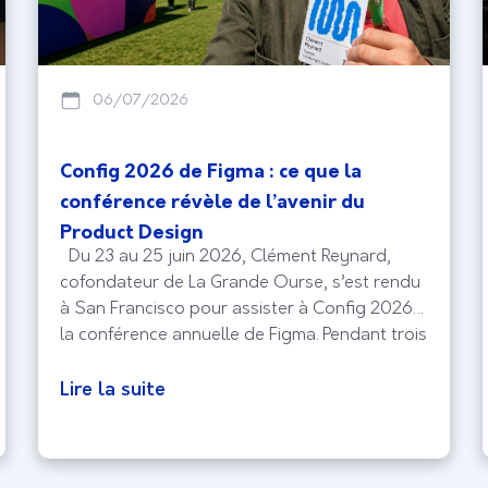
06/07/2026
Config 2026 de Figma : ce que la
conférence révèle de l’avenir du
Product Design
Du 23 au 25 juin 2026, Clément Reynard,
cofondateur de La Grande Ourse, s’est rendu
à San Francisco pour assister à Config 2026,
la conférence annuelle de Figma. Pendant trois
jours, designers, équipes Produit et experts
UX du monde entier se sont réunis pour
Lire la suite
découvrir les évolutions qui façonneront les
produits numériques de demain.