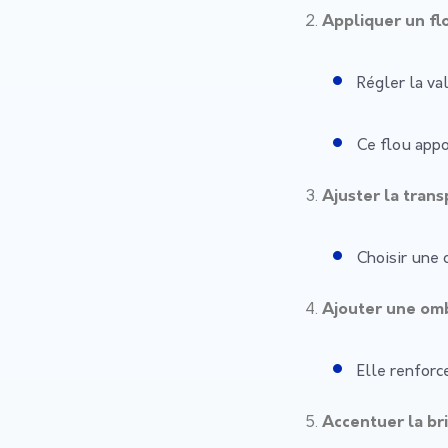
Appliquer un fl
Régler la va
Ce flou appo
Ajuster la tran
Choisir une 
Ajouter une omb
Elle renforc
Accentuer la br