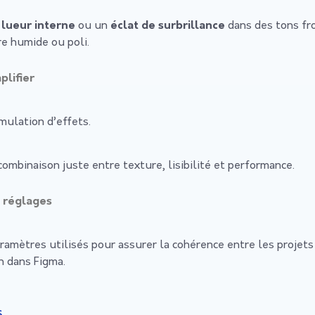
e
lueur interne
ou un
éclat de surbrillance
dans des tons fro
re humide ou poli.
plifier
umulation d’effets.
combinaison juste entre texture, lisibilité et performance.
 réglages
ramètres utilisés pour assurer la cohérence entre les projets e
n dans Figma.
s