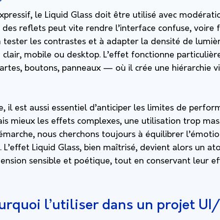
ressif, le Liquid Glass doit être utilisé avec modératio
des reflets peut vite rendre l’interface confuse, voire f
 tester les contrastes et à adapter la densité de lumiè
clair, mobile ou desktop. L’effet fonctionne particuliè
rtes, boutons, panneaux — où il crée une hiérarchie vis
, il est aussi essentiel d’anticiper les limites de perfo
 mieux les effets complexes, une utilisation trop mass
marche, nous cherchons toujours à équilibrer l’émotion
. L’effet Liquid Glass, bien maîtrisé, devient alors un at
ension sensible et poétique, tout en conservant leur eff
rquoi l’utiliser dans un projet UI