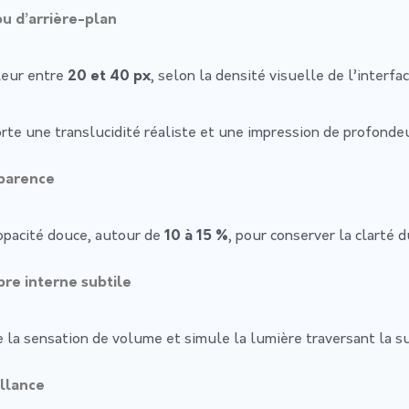
ou d’arrière-plan
leur entre
20 et 40 px
, selon la densité visuelle de l’interfac
rte une translucidité réaliste et une impression de profondeu
sparence
opacité douce, autour de
10 à 15 %
, pour conserver la clarté d
re interne subtile
e la sensation de volume et simule la lumière traversant la su
illance