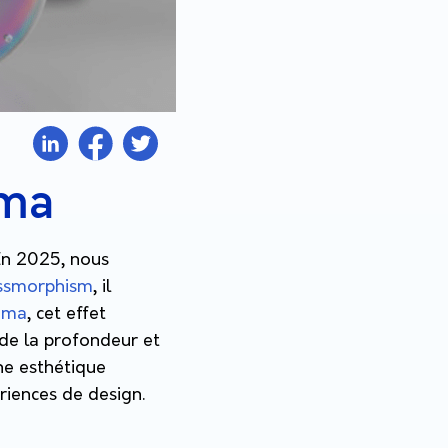
gma
 En 2025, nous
ssmorphism
, il
gma
, cet effet
 de la profondeur et
ne esthétique
riences de design.