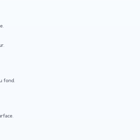
e.
r.
u fond.
rface.