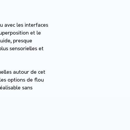
ru avec les interfaces
uperposition et le
luide
, presque
plus sensorielles et
uelles autour de cet
les options de flou
éalisable sans