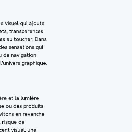
ge visuel qui ajoute
lets, transparences
les au toucher. Dans
 des sensations qui
u de navigation
 l’univers graphique.
re et la lumière
ue ou des produits
évitons en revanche
t risque de
cent visuel, une