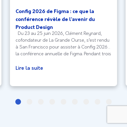
Config 2026 de Figma : ce que la
conférence révèle de l’avenir du
Product Design
Du 23 au 25 juin 2026, Clément Reynard,
cofondateur de La Grande Ourse, s’est rendu
à San Francisco pour assister à Config 2026,
la conférence annuelle de Figma. Pendant trois
jours, designers, équipes Produit et experts
UX du monde entier se sont réunis pour
Lire la suite
découvrir les évolutions qui façonneront les
produits numériques de demain.