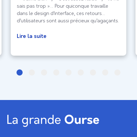
sais pas trop »… Pour quiconque travaille
dans le design d’interface, ces retours
d’utilisateurs sont aussi précieux qu’agaçants.
Si l’empathie est le moteur de l’UX, la
subjectivité est souvent le frein à une prise de
Lire la suite
décision stratégique. C’est ici qu’intervient
l’échelle