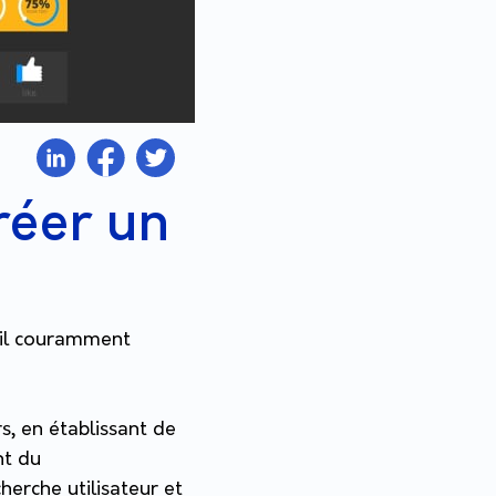
réer un
util couramment
s, en établissant de
nt du
erche utilisateur et