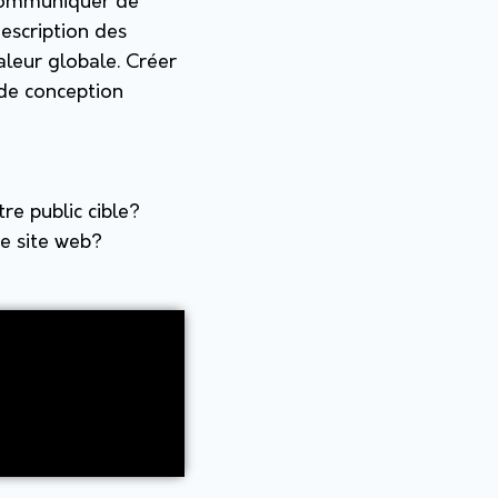
e communiquer de
description des
valeur globale. Créer
 de conception
e public cible?
re site web?