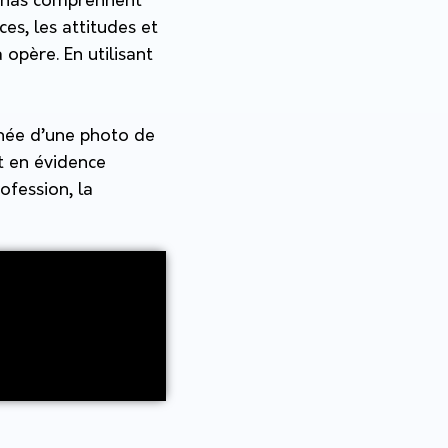
rsonas comprennent
es, les attitudes et
opère. En utilisant
gnée d’une photo de
et en évidence
rofession, la