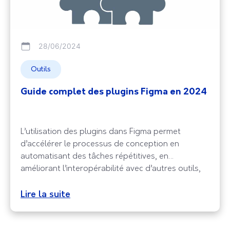
28/06/2024
Outils
Guide complet des plugins Figma en 2024
L’utilisation des plugins dans Figma permet
d’accélérer le processus de conception en
automatisant des tâches répétitives, en
améliorant l’interopérabilité avec d’autres outils,
et en rendant la conception plus accessible grâce
à des interfaces utilisateur améliorées et des
Lire la suite
fonctionnalités étendues. Ils offrent une flexibilité
inégalée, permettant aux designers de créer des