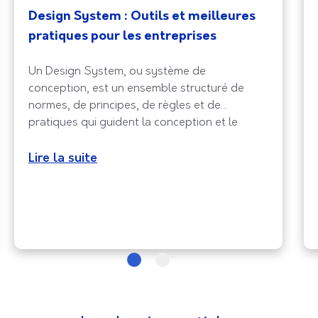
Design System : Outils et meilleures
pratiques pour les entreprises
Un Design System, ou système de
conception, est un ensemble structuré de
normes, de principes, de règles et de
pratiques qui guident la conception et le
développement de produits numériques. Il
sert de référence commune pour les équipes
Lire la suite
de conception et de développement, en
assurant la cohérence visuelle et fonctionnelle
des produits et en accélérant