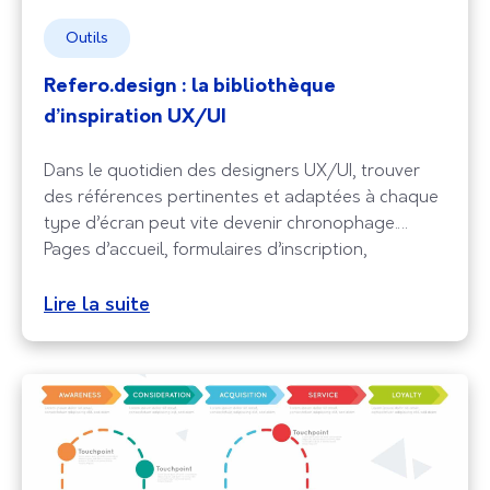
Outils
Refero.design : la bibliothèque
d’inspiration UX/UI
Dans le quotidien des designers UX/UI, trouver
des références pertinentes et adaptées à chaque
type d’écran peut vite devenir chronophage.
Pages d’accueil, formulaires d’inscription,
dashboards ou encore écrans de paiement :
chaque composant a ses spécificités et mérite une
Lire la suite
attention particulière. C’est justement pour
simplifier cette recherche que Refero.design a vu
le jour. Cette plateforme