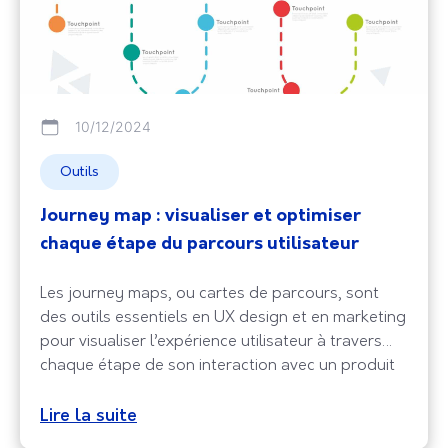
10/12/2024
Outils
Journey map : visualiser et optimiser
chaque étape du parcours utilisateur
Les journey maps, ou cartes de parcours, sont
des outils essentiels en UX design et en marketing
pour visualiser l’expérience utilisateur à travers
chaque étape de son interaction avec un produit
ou un service. En se basant sur des données
réelles et des recherches approfondies, elles
Lire la suite
permettent de comprendre les besoins, attentes