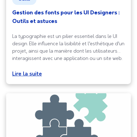
Gestion des fonts pour les UI Designers :
Outils et astuces
La typographie est un pilier essentiel dans le UI
design. Elle influence la lisibilité et l’esthétique d’un
projet, ainsi que la manière dont les utilisateurs
interagissent avec une application ou un site web.
Une gestion efficace des polices peut renforcer
l’identité de la marque, améliorer l’accessibilité et
Lire la suite
offrir une expérience utilisateur harmonieuse. Dans
un univers