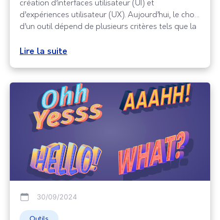
création d’interfaces utilisateur (UI) et
d’expériences utilisateur (UX). Aujourd’hui, le choix
d’un outil dépend de plusieurs critères tels que la
collaboration, la personnalisation, les
fonctionnalités, ou encore le prix. Dans cette
Lire la suite
analyse, nous allons explorer trois des principaux
outils du marché : Figma, Adobe XD,
30/09/2024
Outils