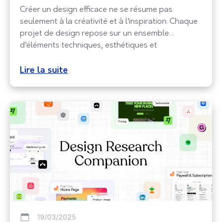
Créer un design efficace ne se résume pas
seulement à la créativité et à l’inspiration. Chaque
projet de design repose sur un ensemble
d’éléments techniques, esthétiques et
fonctionnels qui doivent être soigneusement
vérifiés avant d’être finalisés. C’est là qu’intervient
Lire la suite
Checklist.design, un outil indispensable pour
s’assurer que chaque détail est pris en compte et
que votre
19/03/2025