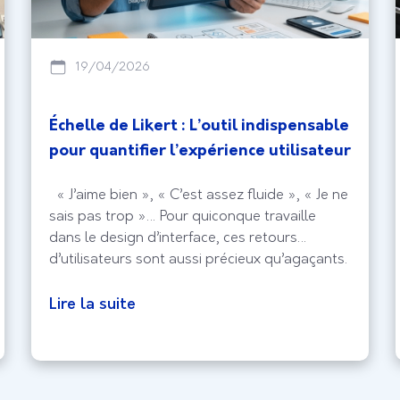
19/04/2026
Échelle de Likert : L’outil indispensable
pour quantifier l’expérience utilisateur
« J’aime bien », « C’est assez fluide », « Je ne
sais pas trop »… Pour quiconque travaille
dans le design d’interface, ces retours
d’utilisateurs sont aussi précieux qu’agaçants.
Si l’empathie est le moteur de l’UX, la
subjectivité est souvent le frein à une prise de
Lire la suite
décision stratégique. C’est ici qu’intervient
l’échelle