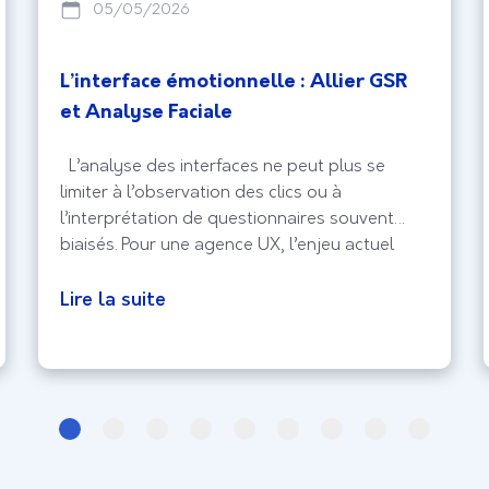
05/05/2026
L’interface émotionnelle : Allier GSR
et Analyse Faciale
L’analyse des interfaces ne peut plus se
limiter à l’observation des clics ou à
l’interprétation de questionnaires souvent
biaisés. Pour une agence UX, l’enjeu actuel
réside dans la capture de l’expérience
biologique brute, celle qui échappe au
Lire la suite
contrôle conscient de l’utilisateur. En intégrant
la Réponse Galvanique (GSR) et l’analyse
faciale, le design d’interface entre