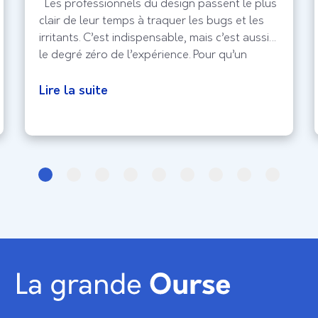
Les professionnels du design passent le plus
clair de leur temps à traquer les bugs et les
irritants. C’est indispensable, mais c’est aussi
le degré zéro de l’expérience. Pour qu’un
produit sorte vraiment du lot, il faut viser le
delight, ce moment où l’utilisateur ne se
Lire la suite
contente plus de réussir sa tâche, mais prend