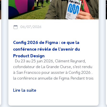
06/07/2026
Config 2026 de Figma : ce que la
conférence révèle de l’avenir du
Product Design
Du 23 au 25 juin 2026, Clément Reynard,
cofondateur de La Grande Ourse, s’est rendu
à San Francisco pour assister à Config 2026,
la conférence annuelle de Figma. Pendant trois
jours, designers, équipes Produit et experts
UX du monde entier se sont réunis pour
Lire la suite
découvrir les évolutions qui façonneront les
produits numériques de demain.