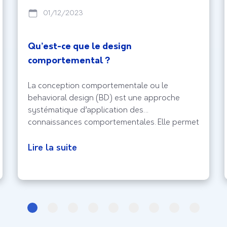
01/12/2023
Qu’est-ce que le design
comportemental ?
La conception comportementale ou le
behavioral design (BD) est une approche
systématique d’application des
connaissances comportementales. Elle permet
de résoudre les problèmes de conception
centrée sur le comportement humain. Les
Lire la suite
concepteurs comportementaux utilisent le
design, la technologie et la psychologie pour
analyser le comportement des internautes et
pour pouvoir changer leurs comportements.
Le design comportemental,