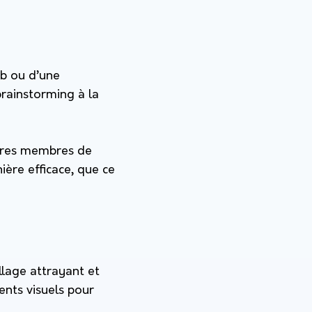
eb ou d’une
brainstorming à la
utres membres de
ère efficace, que ce
llage attrayant et
ents visuels pour