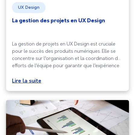
UX Design
La gestion des projets en UX Design
La gestion de projets en UX Design est cruciale
pour le succès des produits numériques. Elle se
concentre sur l’organisation et la coordination des
efforts de l’équipe pour garantir que l’expérience
utilisateur soit optimale. Cette approche met
l’accent sur la compréhension des besoins des
Lire la suite
utilisateurs et la création de solutions qui
répondent à ces besoins