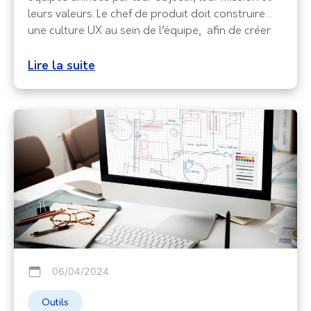
leurs valeurs. Le chef de produit doit construire
une culture UX au sein de l’équipe, afin de créer
des expériences significatives pour les utilisateurs
finaux. La culture UX est un facteur de
Lire la suite
différenciation. Elle développe les valeurs des
entreprises, facilite
06/04/2024
Outils