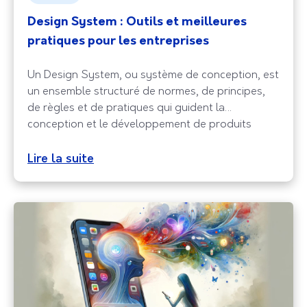
Design System : Outils et meilleures
pratiques pour les entreprises
Un Design System, ou système de conception, est
un ensemble structuré de normes, de principes,
de règles et de pratiques qui guident la
conception et le développement de produits
numériques. Il sert de référence commune pour les
équipes de conception et de développement, en
Lire la suite
assurant la cohérence visuelle et fonctionnelle
des produits et en accélérant