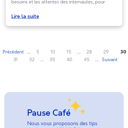
besoins et les attentes des internautes, pour
garantir une expérience satisfaisante et pour
faciliter leur navigation. Par contre, l’approche
Lire la suite
product s’appuie sur l’agilité. Il s’agit d’une
approche qui se base essentiellement sur
l’itération et la continuité.
…
…
Précédent
5
10
15
28
29
30
…
…
31
32
35
40
45
Suivant
Pause Café
Nous vous proposons des tips