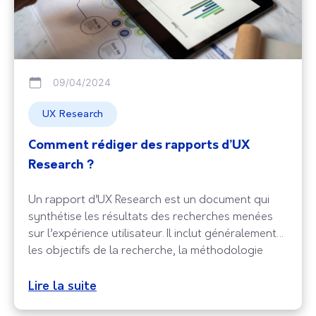
09/04/2024
UX Research
Comment rédiger des rapports d’UX
Research ?
Un rapport d’UX Research est un document qui
synthétise les résultats des recherches menées
sur l’expérience utilisateur. Il inclut généralement
les objectifs de la recherche, la méthodologie
utilisée, les principaux constats, les
recommandations pour l’amélioration de
Lire la suite
l’expérience utilisateur, ainsi que les données et