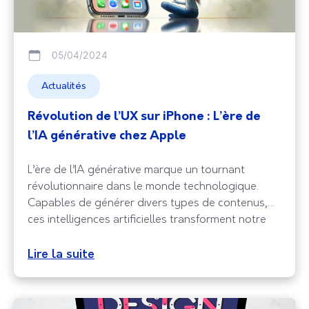
05/04/2024
Actualités
Révolution de l’UX sur iPhone : L’ère de
l’IA générative chez Apple
L’ère de l’IA générative marque un tournant
révolutionnaire dans le monde technologique.
Capables de générer divers types de contenus,
ces intelligences artificielles transforment notre
manière de concevoir et de consommer
l’information. Elles offrent des possibilités
Lire la suite
illimitées, de la personnalisation de l’expérience
utilisateur à la création de solutions innovantes
pour les entreprises. Au cœur de cette