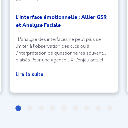
L’interface émotionnelle : Allier GSR
et Analyse Faciale
L’analyse des interfaces ne peut plus se
limiter à l’observation des clics ou à
l’interprétation de questionnaires souvent
biaisés. Pour une agence UX, l’enjeu actuel
réside dans la capture de l’expérience
biologique brute, celle qui échappe au
Lire la suite
contrôle conscient de l’utilisateur. En intégrant
la Réponse Galvanique (GSR) et l’analyse
faciale, le design d’interface entre