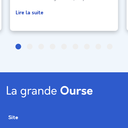
réside dans la capture de l’expérience
biologique brute, celle qui échappe au
Lire la suite
contrôle conscient de l’utilisateur. En intégrant
la Réponse Galvanique (GSR) et l’analyse
faciale, le design d’interface entre
Site