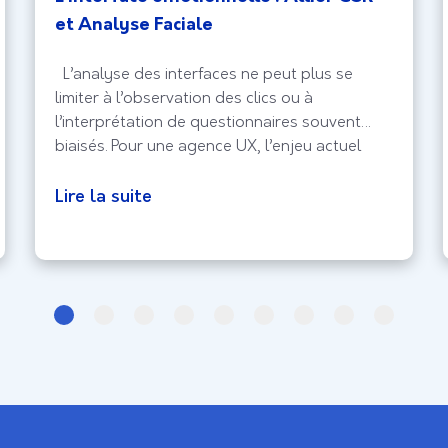
et Analyse Faciale
L’analyse des interfaces ne peut plus se
limiter à l’observation des clics ou à
l’interprétation de questionnaires souvent
biaisés. Pour une agence UX, l’enjeu actuel
réside dans la capture de l’expérience
biologique brute, celle qui échappe au
Lire la suite
contrôle conscient de l’utilisateur. En intégrant
la Réponse Galvanique (GSR) et l’analyse
faciale, le design d’interface entre