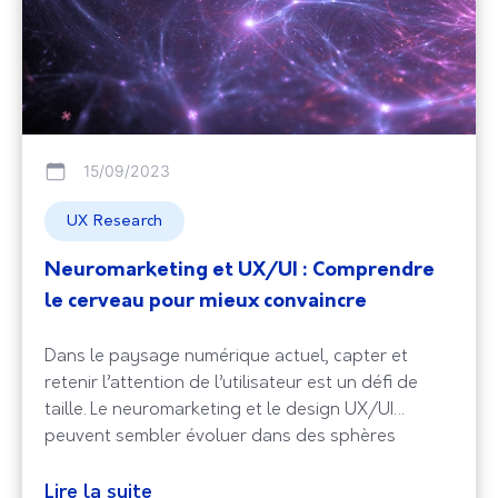
15/09/2023
UX Research
Neuromarketing et UX/UI : Comprendre
le cerveau pour mieux convaincre
Dans le paysage numérique actuel, capter et
retenir l’attention de l’utilisateur est un défi de
taille. Le neuromarketing et le design UX/UI
peuvent sembler évoluer dans des sphères
différentes, mais leur objectif commun est clair :
comprendre le comportement humain pour créer
Lire la suite