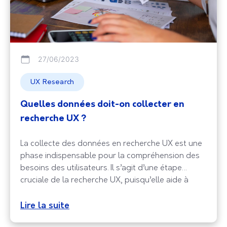
27/06/2023
UX Research
Quelles données doit-on collecter en
recherche UX ?
La collecte des données en recherche UX est une
phase indispensable pour la compréhension des
besoins des utilisateurs. Il s’agit d’une étape
cruciale de la recherche UX, puisqu’elle aide à
recueillir des informations concernant l’interaction
des utilisateurs avec les produits ou les services
Lire la suite
numériques. Les données de recherche UX