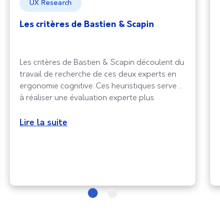
UX Research
Les critères de Bastien & Scapin
Les critères de Bastien & Scapin découlent du
travail de recherche de ces deux experts en
ergonomie cognitive. Ces heuristiques servent
à réaliser une évaluation experte plus
holistique, dans le but de dégager les défauts
d’utilisabilité qui dégradent la performance de
Lire la suite
l’expérience utilisateur. Ces critères
ergonomiques se distinguent par une grande
polyvalence, permettant de les