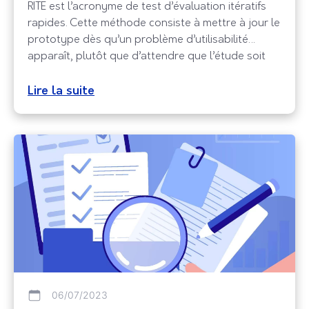
RITE est l’acronyme de test d’évaluation itératifs
rapides. Cette méthode consiste à mettre à jour le
prototype dès qu’un problème d’utilisabilité
apparaît, plutôt que d’attendre que l’étude soit
terminée. Quand vous utilisez la méthode RITE,
vous pouvez évaluer une solution d’un problème
Lire la suite
d’utilisabilité plusieurs fois de manière rapide et
itérative. Qu’est-ce qu’une méthode RITE ?
06/07/2023