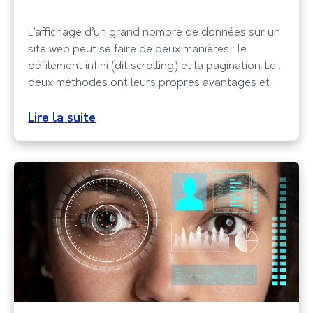
L’affichage d’un grand nombre de données sur un
site web peut se faire de deux manières : le
défilement infini (dit scrolling) et la pagination. Les
deux méthodes ont leurs propres avantages et
inconvénients. Chaque méthode a ses spécificités ,
ce qui peut la rendre plus adaptée à un site web
Lire la suite
et non pas à