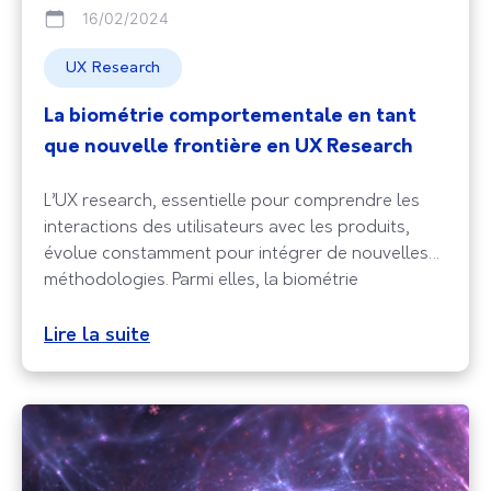
16/02/2024
UX Research
La biométrie comportementale en tant
que nouvelle frontière en UX Research
L’UX research, essentielle pour comprendre les
interactions des utilisateurs avec les produits,
évolue constamment pour intégrer de nouvelles
méthodologies. Parmi elles, la biométrie
comportementale se distingue comme une
frontière prometteuse. Cette approche
Lire la suite
révolutionnaire permet d’analyser les
comportements subtils et inconscients des
utilisateurs, offrant une compréhension plus
profonde de leur expérience. La biométrie
comportementale : quesaco