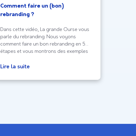
Comment faire un (bon)
Desirab
rebranding ?
Dans cette vidéo, La grande Ourse vous
Dans cet
parle du rebranding. Nous voyons
présente 
comment faire un bon rebranding en 5
méthode 
étapes et vous montrons des exemples
tester la
concrets.
interface
des retou
Lire la suite
Lire la 
à la perc
l’on veut 