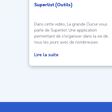
Superlist (Outils)
-il de
Dans cette vidéo, La grande Ourse vous
de Ourse
parle de Superlist. Une application
squelles
permettant de s’organiser dans la vie de
ble !
tous les jours avec de nombreuses
n
fonctionnalités complètes.
ges
Lire la suite