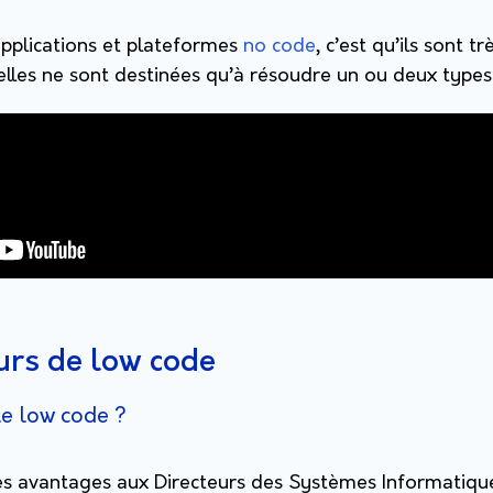
pplications et plateformes
no code
, c’est qu’ils sont trè
’elles ne sont destinées qu’à résoudre un ou deux type
eurs de low code
le low code ?
es avantages aux Directeurs des Systèmes Informatique