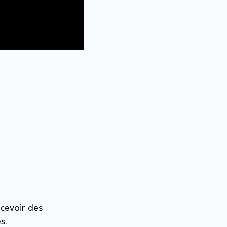
ncevoir des
es.