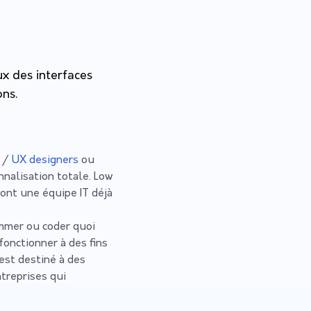
ux des interfaces
ons.
I /
UX designers
ou
nalisation totale. Low
 ont une équipe IT déjà
mmer ou coder quoi
fonctionner à des fins
 est destiné à des
ntreprises qui