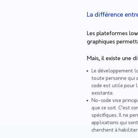
La différence ent
Les plateformes low
graphiques permettan
Mais, il existe une d
Le développement low
toute personne qui a
code est utile pour l
existante.
No-code vise princi
que ce soit. C’est co
spécifiques. Il ne p
applications qui son
cherchent à habilite