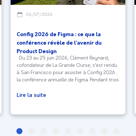
06/07/2026
Config 2026 de Figma : ce que la
conférence révèle de l’avenir du
Product Design
Du 23 au 25 juin 2026, Clément Reynard,
cofondateur de La Grande Ourse, s’est rendu
à San Francisco pour assister à Config 2026,
la conférence annuelle de Figma. Pendant trois
jours, designers, équipes Produit et experts
UX du monde entier se sont réunis pour
Lire la suite
découvrir les évolutions qui façonneront les
produits numériques de demain.