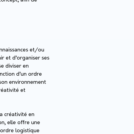
concept, afin de
onnaissances et/ou
ir et d’organiser ses
e diviser en
onction d’un ordre
r son environnement
éativité et
a créativité en
n, elle offre une
’ordre logistique