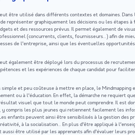
ut être utilisé dans différents contextes et domaines. Dans l
it de représenter graphiquement les décisions ou les étapes à f
udgets et des ressources prévus. Il permet également de visua
fessionnel (concurrents, clients, fournisseurs…) afin de mi
lesses de l’entreprise, ainsi que les éventuelles opportunité
ut également être déployé lors du processus de recrutement. 
pétences et les expériences de chaque candidat pour faciliter 
simple et peu coûteuse à mettre en place, le Mindmapping e
nement ou à l’éducation. En effet, la démarche ne requiert que
résultat visuel que tout le monde peut comprendre. Il est don
s, y compris les plus jeunes qui retiennent facilement les in
Les enfants peuvent ainsi être sensibilisés à la gestion des p
 créativité, à la socialisation… En plus d’être appliqué à l’ense
aussi être utilisé par les apprenants afin d’évaluer leurs pr