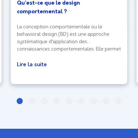
Qu’est-ce que le design
comportemental ?
La conception comportementale ou le
behavioral design (BD) est une approche
systématique d’application des
connaissances comportementales. Elle permet
de résoudre les problèmes de conception
centrée sur le comportement humain. Les
Lire la suite
concepteurs comportementaux utilisent le
design, la technologie et la psychologie pour
analyser le comportement des internautes et
pour pouvoir changer leurs comportements.
Le design comportemental,