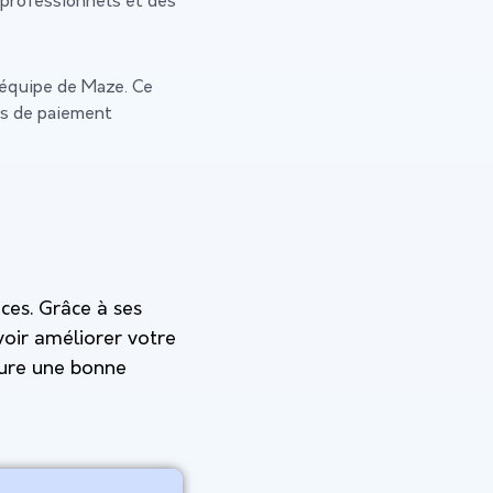
 professionnels et des
l’équipe de Maze. Ce
ns de paiement
aces. Grâce à ses
voir améliorer votre
rocure une bonne