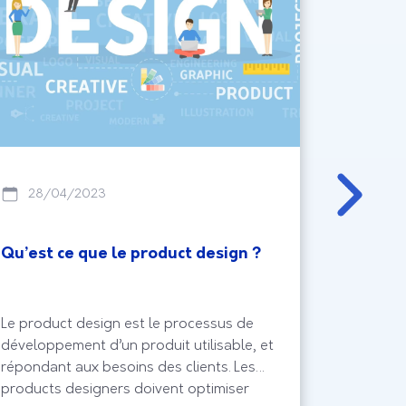
28/04/2023
06/1
Qu’est ce que le product design ?
Les gra
Le product design est le processus de
Une bonne
développement d’un produit utilisable, et
nécessair
répondant aux besoins des clients. Les
Vous dev
products designers doivent optimiser
plus gra