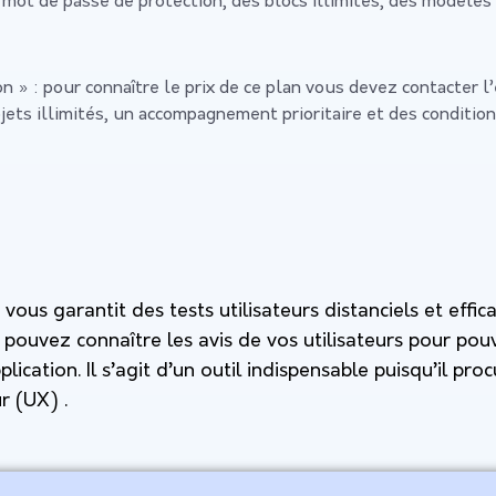
: mot de passe de protection, des blocs illimités, des modèles
on » :
pour connaître le prix de ce plan vous devez contacter 
ojets illimités, un accompagnement prioritaire et des conditio
ous garantit des tests utilisateurs distanciels et effic
 pouvez connaître les avis de vos utilisateurs pour pou
lication. Il s’agit d’un outil indispensable puisqu’il p
r (UX) .