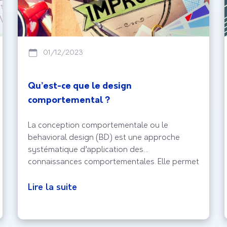
01/12/2023
Qu’est-ce que le design
comportemental ?
La conception comportementale ou le
behavioral design (BD) est une approche
systématique d’application des
connaissances comportementales. Elle permet
de résoudre les problèmes de conception
centrée sur le comportement humain. Les
Lire la suite
concepteurs comportementaux utilisent le
design, la technologie et la psychologie pour
analyser le comportement des internautes et