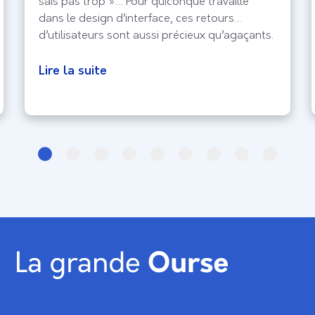
sais pas trop »… Pour quiconque travaille
dans le design d’interface, ces retours
d’utilisateurs sont aussi précieux qu’agaçants.
Si l’empathie est le moteur de l’UX, la
subjectivité est souvent le frein à une prise de
Lire la suite
décision stratégique. C’est ici qu’intervient
l’échelle