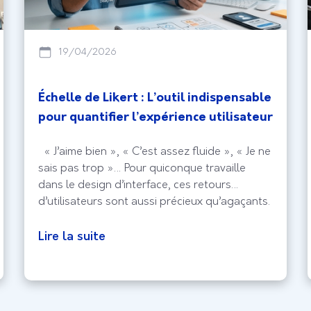
19/04/2026
Échelle de Likert : L’outil indispensable
pour quantifier l’expérience utilisateur
« J’aime bien », « C’est assez fluide », « Je ne
sais pas trop »… Pour quiconque travaille
dans le design d’interface, ces retours
d’utilisateurs sont aussi précieux qu’agaçants.
Si l’empathie est le moteur de l’UX, la
subjectivité est souvent le frein à une prise de
Lire la suite
décision stratégique. C’est ici qu’intervient
l’échelle