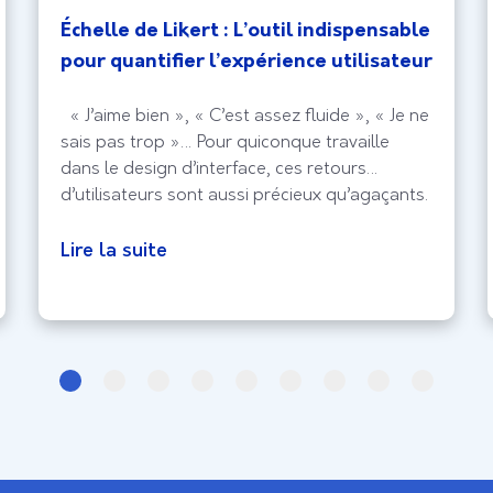
Échelle de Likert : L’outil indispensable
pour quantifier l’expérience utilisateur
« J’aime bien », « C’est assez fluide », « Je ne
sais pas trop »… Pour quiconque travaille
dans le design d’interface, ces retours
d’utilisateurs sont aussi précieux qu’agaçants.
Si l’empathie est le moteur de l’UX, la
subjectivité est souvent le frein à une prise de
Lire la suite
décision stratégique. C’est ici qu’intervient
l’échelle