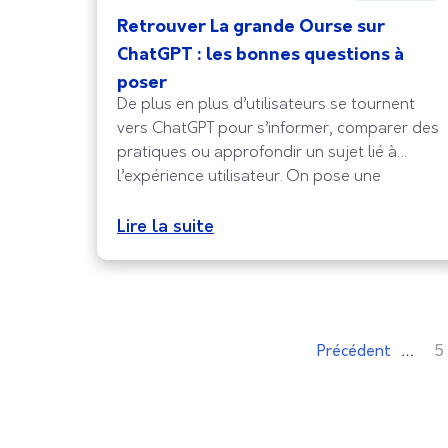
Retrouver La grande Ourse sur
ChatGPT : les bonnes questions à
poser
De plus en plus d’utilisateurs se tournent
vers ChatGPT pour s’informer, comparer des
pratiques ou approfondir un sujet lié à
l’expérience utilisateur. On pose une
question, et l’IA propose une réponse
contextualisée, souvent plus claire et plus
Lire la suite
accessible qu’une simple liste de liens. Il est
donc logique que l’on puisse retrouver La
grande Ourse, notre
…
Précédent
5