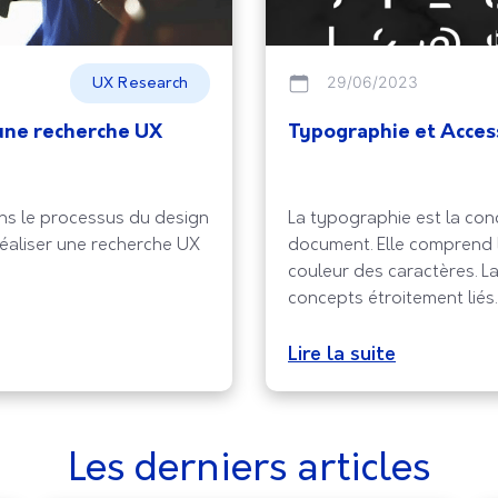
29/06/2023
UX Research
 une recherche UX
Typographie et Access
ns le processus du design
La typographie est la co
r réaliser une recherche UX
document. Elle comprend l
couleur des caractères. La
concepts étroitement lié
qu’améliorer l’accessibilit
et à comprendre pour les u
Lire la suite
Les derniers articles