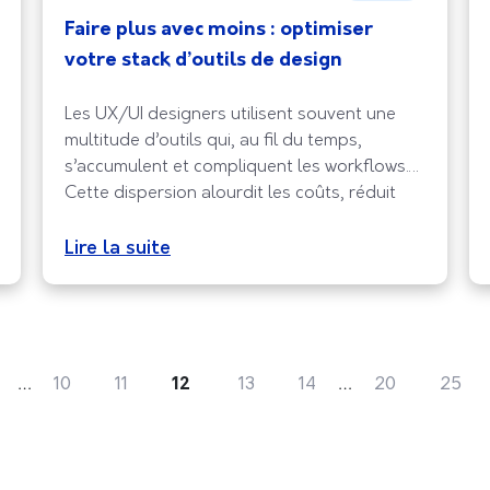
Faire plus avec moins : optimiser
votre stack d’outils de design
Les UX/UI designers utilisent souvent une
multitude d’outils qui, au fil du temps,
s’accumulent et compliquent les workflows.
Cette dispersion alourdit les coûts, réduit
l’efficacité et ajoute de la friction dans le
quotidien. Pourtant, une stack resserrée
Lire la suite
permet de travailler plus vite, de mieux
collaborer et de libérer de l’espace mental.
Optimiser ses outils, ce
…
…
10
11
12
13
14
20
25