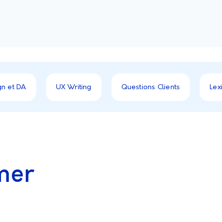
gn et DA
UX Writing
Questions Clients
Lex
mer