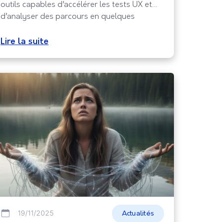
outils capables d’accélérer les tests UX et
d’analyser des parcours en quelques
minutes. Cette évolution promet des gains
de temps importants et une meilleure
Lire la suite
cadence d’itération pour les équipes produit.
Pourtant, elle transforme aussi la manière
dont nous observons et
19/11/2025
Actualités