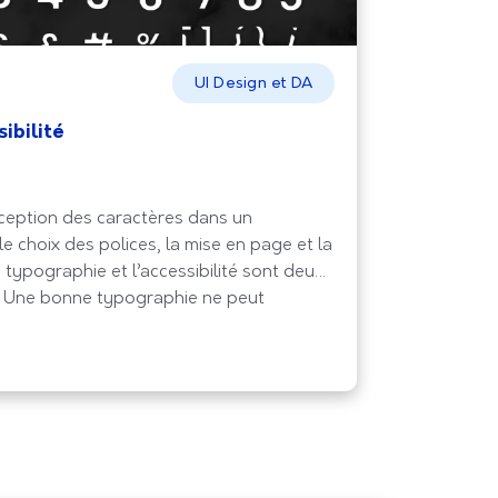
UI Design et DA
ibilité
nception des caractères dans un
e choix des polices, la mise en page et la
 typographie et l’accessibilité sont deux
s. Une bonne typographie ne peut
é web, en rendant le contenu facile à lire
tilisateurs.