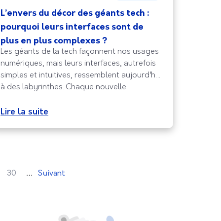
L’envers du décor des géants tech :
pourquoi leurs interfaces sont de
plus en plus complexes ?
Les géants de la tech façonnent nos usages
numériques, mais leurs interfaces, autrefois
simples et intuitives, ressemblent aujourd’hui
à des labyrinthes. Chaque nouvelle
fonctionnalité, chaque décision business ou
technique ajoute une couche
Lire la suite
supplémentaire, jusqu’à brouiller
l’expérience. Cette complexité croissante
n’est pas un accident, elle reflète les
coulisses d’organisations immenses,
fragmentées, en évolution permanente.
…
30
Suivant
Comprendre pourquoi