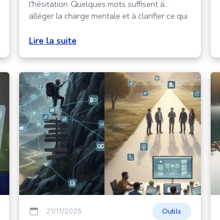
l’hésitation. Quelques mots suffisent à
alléger la charge mentale et à clarifier ce qui
attend l’utilisateur. Un texte précis, positif et
orienté bénéfice facilite l’action, tandis qu’un
Lire la suite
message flou ou trop abrupt crée un frein
immédiat. L’objectif est simple, choisir des
mots
21/11/2025
Outils