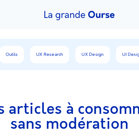
Outils
UX Research
UX Design
UI Desi
s articles à consom
sans modération