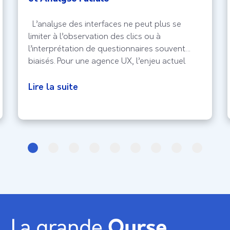
L’analyse des interfaces ne peut plus se
limiter à l’observation des clics ou à
l’interprétation de questionnaires souvent
biaisés. Pour une agence UX, l’enjeu actuel
réside dans la capture de l’expérience
biologique brute, celle qui échappe au
Lire la suite
contrôle conscient de l’utilisateur. En intégrant
la Réponse Galvanique (GSR) et l’analyse
faciale, le design d’interface entre