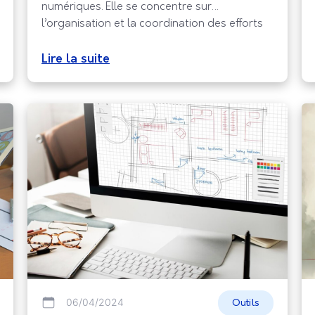
numériques. Elle se concentre sur
l’organisation et la coordination des efforts
de l’équipe pour garantir que l’expérience
utilisateur soit optimale. Cette approche met
Lire la suite
l’accent sur la compréhension des besoins
des utilisateurs et la création de solutions
qui répondent à ces besoins
06/04/2024
Outils