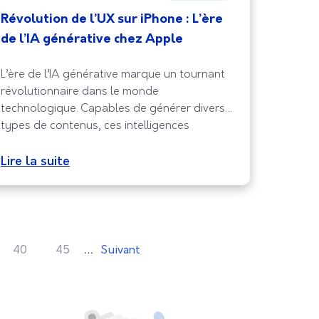
Révolution de l’UX sur iPhone : L’ère
de l’IA générative chez Apple
L’ère de l’IA générative marque un tournant
révolutionnaire dans le monde
technologique. Capables de générer divers
types de contenus, ces intelligences
artificielles transforment notre manière de
concevoir et de consommer l’information.
Lire la suite
Elles offrent des possibilités illimitées, de la
personnalisation de l’expérience utilisateur à
la création de solutions innovantes pour les
entreprises. Au cœur de cette
…
40
45
Suivant