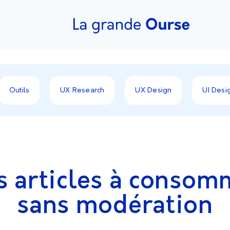
Outils
UX Research
UX Design
UI Desi
s articles à consom
sans modération