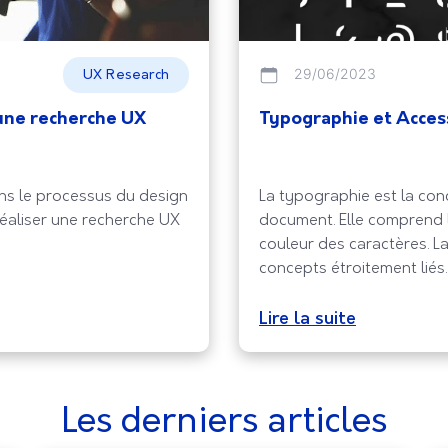
29/06/2023
UX Research
 une recherche UX
Typographie et Access
ns le processus du design
La typographie est la co
r réaliser une recherche UX
document. Elle comprend l
couleur des caractères. La
concepts étroitement lié
qu’améliorer l’accessibilit
et à comprendre pour les u
Lire la suite
Les derniers articles