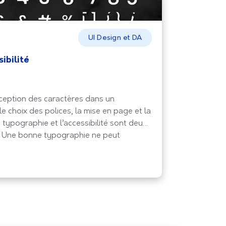
UI Design et DA
ibilité
nception des caractères dans un
e choix des polices, la mise en page et la
 typographie et l’accessibilité sont deux
s. Une bonne typographie ne peut
é web, en rendant le contenu facile à lire
tilisateurs.