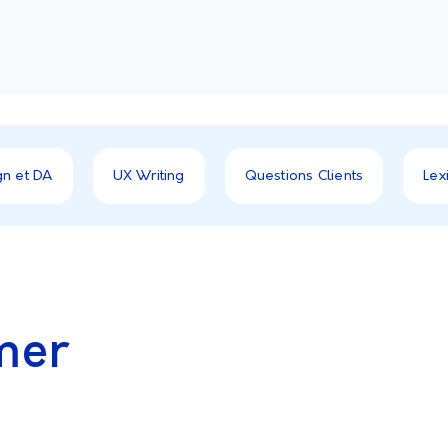
gn et DA
UX Writing
Questions Clients
Lex
mer