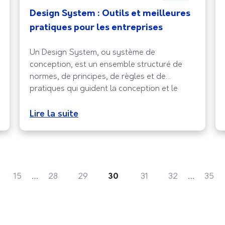
Design System : Outils et meilleures
pratiques pour les entreprises
Un Design System, ou système de
conception, est un ensemble structuré de
normes, de principes, de règles et de
pratiques qui guident la conception et le
développement de produits numériques. Il
sert de référence commune pour les équipes
Lire la suite
de conception et de développement, en
assurant la cohérence visuelle et
fonctionnelle des produits et en accélérant
…
…
15
28
29
30
31
32
35