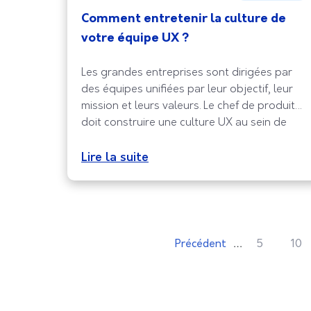
Comment entretenir la culture de
votre équipe UX ?
Les grandes entreprises sont dirigées par
des équipes unifiées par leur objectif, leur
mission et leurs valeurs. Le chef de produit
doit construire une culture UX au sein de
l’équipe, afin de créer des expériences
significatives pour les utilisateurs finaux. La
Lire la suite
culture UX est un facteur de différenciation.
Elle développe les valeurs des entreprises,
facilite
…
Précédent
5
10