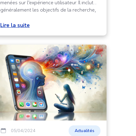
menées sur l’expérience utilisateur. Il inclut
généralement les objectifs de la recherche,
la méthodologie utilisée, les principaux
constats, les recommandations pour
Lire la suite
l’amélioration de l’expérience utilisateur, ainsi
que les données et analyses qui soutiennent
ces conclusions. Il vise à communiquer de
manière claire
05/04/2024
Actualités