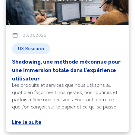
03/01/2026
UX Research
Shadowing, une méthode méconnue pour
une immersion totale dans l’expérience
utilisateur
Les produits et services que nous utilisons au
quotidien façonnent nos gestes, nos routines et
parfois même nos décisions. Pourtant, entre ce
que l’on conçoit sur le papier et ce qui se passe
réellement sur le terrain, il existe souvent un écart.
Les chiffres, les enquêtes ou les ateliers donnent
Lire la suite
des indications utiles, mais ils