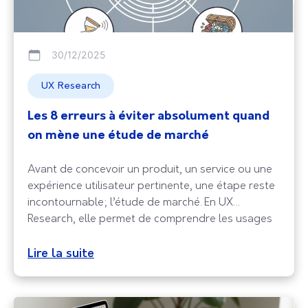
30/12/2025
UX Research
Les 8 erreurs à éviter absolument quand
on mène une étude de marché
Avant de concevoir un produit, un service ou une
expérience utilisateur pertinente, une étape reste
incontournable; l’étude de marché. En UX
Research, elle permet de comprendre les usages
réels, les besoins profonds et les attentes des
utilisateurs, bien au-delà des intuitions ou des
Lire la suite
tendances perçues. Pourtant, cette démarche est
souvent mal menée, bâclée ou biaisée,