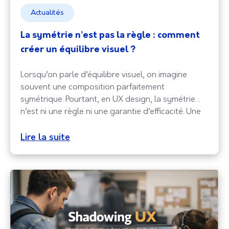
Actualités
La symétrie n’est pas la règle : comment
créer un équilibre visuel ?
Lorsqu’on parle d’équilibre visuel, on imagine
souvent une composition parfaitement
symétrique. Pourtant, en UX design, la symétrie
n’est ni une règle ni une garantie d’efficacité. Une
interface peut être claire, harmonieuse et
agréable à utiliser tout en étant asymétrique. Ce
Lire la suite
qui compte vraiment, c’est la perception
d’ensemble; la façon dont les éléments attirent le
regard,