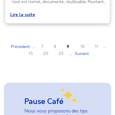
: tout est normé, documenté, réutilisable. Pourtant,
une dimension reste souvent mise de côté, le
langage. Les mots, eux aussi, façonnent
Lire la suite
l’expérience utilisateur. Microcopies, tonalité,
consignes, tous ces éléments éditoriaux méritent
une place centrale dans les systèmes de
…
…
Précédent
7
8
9
10
11
…
15
20
25
Suivant
Pause Café
Nous vous proposons des tips