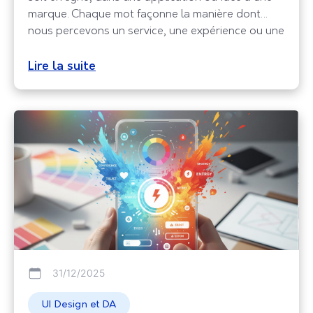
marque. Chaque mot façonne la manière dont
nous percevons un service, une expérience ou une
entreprise. Dans un monde où tout va vite, les
utilisateurs cherchent avant tout de la clarté et de
Lire la suite
la fluidité. Ils
31/12/2025
UI Design et DA