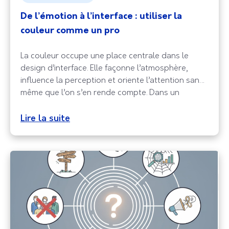
De l’émotion à l’interface : utiliser la
couleur comme un pro
La couleur occupe une place centrale dans le
design d’interface. Elle façonne l’atmosphère,
influence la perception et oriente l’attention sans
même que l’on s’en rende compte. Dans un
produit digital, chaque teinte participe à
l’expérience; rassurer, dynamiser, clarifier, inspirer.
Lire la suite
Utiliser la couleur, c’est donc bien plus que “faire
joli”; c’est composer un langage visuel subtil