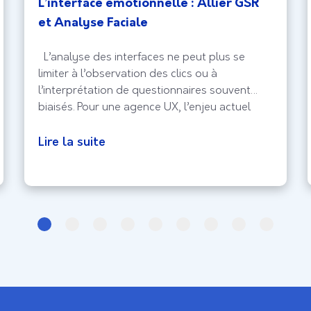
L’interface émotionnelle : Allier GSR
et Analyse Faciale
L’analyse des interfaces ne peut plus se
limiter à l’observation des clics ou à
l’interprétation de questionnaires souvent
biaisés. Pour une agence UX, l’enjeu actuel
réside dans la capture de l’expérience
biologique brute, celle qui échappe au
Lire la suite
contrôle conscient de l’utilisateur. En intégrant
la Réponse Galvanique (GSR) et l’analyse
faciale, le design d’interface entre