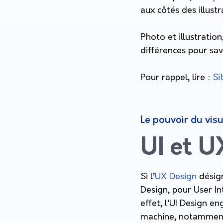
aux côtés des illust
Photo et illustratio
différences pour sav
Pour rappel, lire :
Si
Le pouvoir du visu
UI et U
Si l’
UX Design
désign
Design, pour User In
effet, l’UI Design e
machine, notamment,