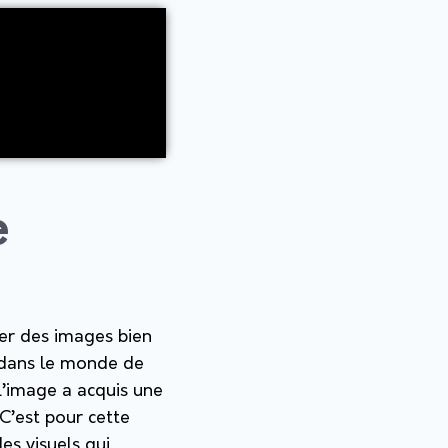
e
grer des images bien
s dans le monde de
 L’image a acquis une
C’est pour cette
es visuels qui