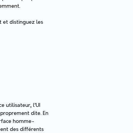
igemment.
t et distinguez les
utilisateur, l’UI
e proprement dite. En
terface homme-
ent des différents