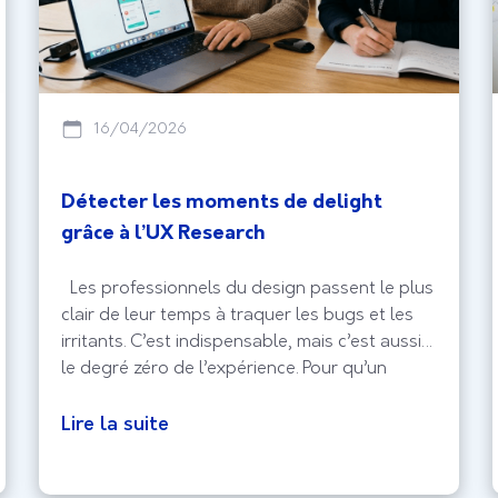
16/04/2026
Détecter les moments de delight
grâce à l’UX Research
Les professionnels du design passent le plus
clair de leur temps à traquer les bugs et les
irritants. C’est indispensable, mais c’est aussi
le degré zéro de l’expérience. Pour qu’un
produit sorte vraiment du lot, il faut viser le
delight, ce moment où l’utilisateur ne se
Lire la suite
contente plus de réussir sa tâche, mais prend