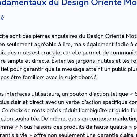
ondamentaux du Design Orienté Mo
té
icité sont des pierres angulaires du Design Orienté Mots.
on seulement agréable à lire, mais également facile à
hoix des mots est cruciale, car elle permet de commun
 simple et directe. Éviter les jargons inutiles et les f
iel pour garantir que le message atteint un public plus
pas être familiers avec le sujet abordé.
s interfaces utilisateurs, un bouton d’action tel que «
plus clair et direct avec un verbe d’action spécifique 
 Ce choix de mots précis réduit l’ambiguïté et guide l’ut
’action souhaitée. De même, dans un contexte marketin
mme « Nous faisons des produits de haute qualité » p
rantis à vie » offre non seulement une garantie claire,