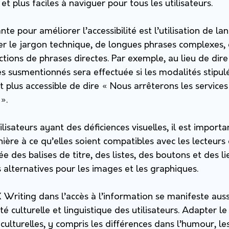
s et plus faciles à naviguer pour tous les utilisateurs.
e pour améliorer l’accessibilité est l’utilisation de lan
er le jargon technique, de longues phrases complexes, 
tions de phrases directes. Par exemple, au lieu de dire
es susmentionnés sera effectuée si les modalités stipul
it plus accessible de dire « Nous arrêterons les services
».
ilisateurs ayant des déficiences visuelles, il est importa
ère à ce qu’elles soient compatibles avec les lecteurs d
iée des balises de titre, des listes, des boutons et des li
 alternatives pour les images et les graphiques.
 Writing dans l’accès à l’information se manifeste auss
té culturelle et linguistique des utilisateurs. Adapter l
 culturelles, y compris les différences dans l’humour, le