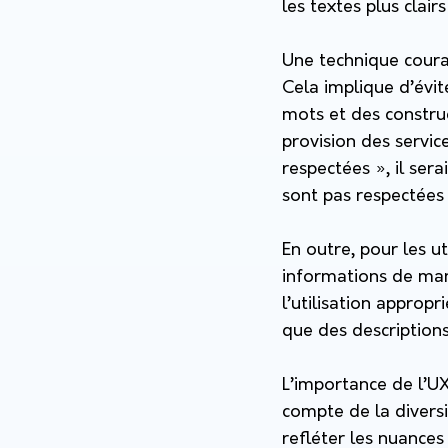
les textes plus clair
Une technique courant
Cela implique d’évit
mots et des construc
provision des servic
respectées », il sera
sont pas respectées 
En outre, pour les ut
informations de mani
l’utilisation appropr
que des descriptions
L’importance de l’UX
compte de la diversi
refléter les nuances