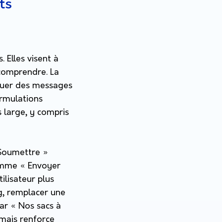
ts
 Elles visent à
 comprendre. La
iquer des messages
ormulations
 large, y compris
 Soumettre »
comme « Envoyer
ilisateur plus
g, remplacer une
ar « Nos sacs à
 mais renforce