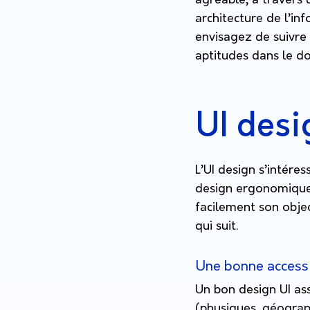
agréable, à travers 
architecture de l’in
envisagez de suivre
aptitudes dans le d
UI desig
L’UI design s’intéres
design ergonomique 
facilement son obje
qui suit.
Une bonne access
Un bon design UI ass
(physiques, géograp