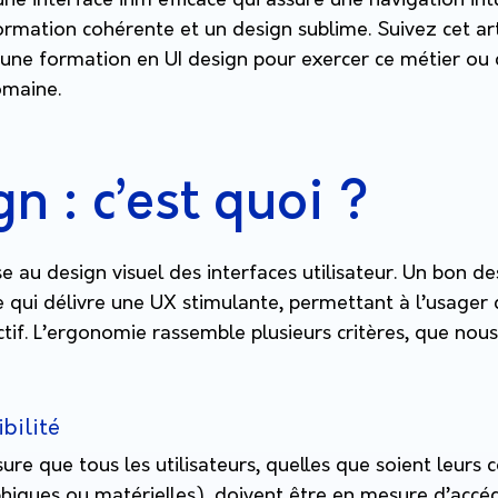
une interface ihm efficace qui assure une navigation intu
formation cohérente et un design sublime.
Suivez cet art
 une formation en UI design pour exercer ce métier ou
omaine.
n : c’est quoi ?
se au design visuel des interfaces utilisateur.
Un bon des
qui délivre une UX stimulante, permettant à l’usager 
ctif. L’ergonomie rassemble plusieurs critères, que no
ibilité
ure que tous les utilisateurs, quelles que soient leurs 
hiques ou matérielles), doivent être en mesure d’accé