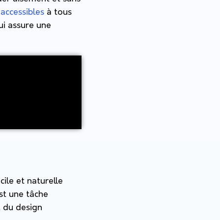
m
accessibles
à tous
ui assure une
ile et naturelle
est une tâche
t du design