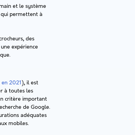
humain et le système
x qui permettent à
crocheurs, des
 une expérience
ique.
s en 2021
), il est
r à toutes les
un critère important
 recherche de Google.
igurations adéquates
naux mobiles.