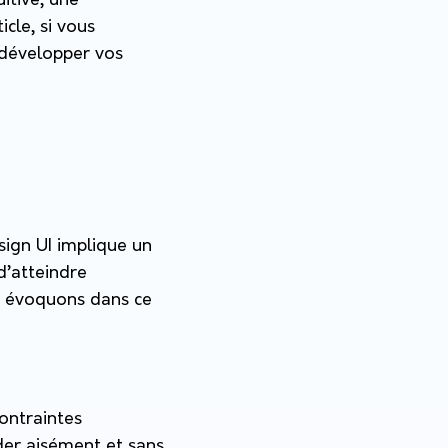
itive, une
icle, si vous
 développer vos
ign UI implique un
d’atteindre
us évoquons dans ce
contraintes
der aisément et sans