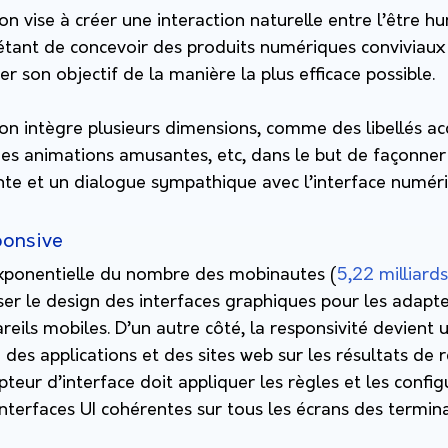
ion vise à créer une interaction naturelle entre l’être 
if étant de concevoir des produits numériques conviviau
iser son objectif de la manière la plus efficace possible.
ion intègre plusieurs dimensions, comme des libellés ac
des animations amusantes, etc, dans le but de façonner
ante et un dialogue sympathique avec l’interface numér
ponsive
xponentielle du nombre des mobinautes (
5,22 milliard
ser le design des interfaces graphiques pour les adapte
reils mobiles. D’un autre côté, la responsivité devient 
on des applications et des sites web sur les résultats de
epteur d’interface doit appliquer les règles et les conf
interfaces UI cohérentes sur tous les écrans des termi