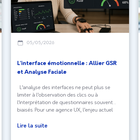
05/05/2026
L’interface émotionnelle : Allier GSR
et Analyse Faciale
L’analyse des interfaces ne peut plus se
limiter à l’observation des clics ou à
l’interprétation de questionnaires souvent
biaisés. Pour une agence UX, l’enjeu actuel
réside dans la capture de l’expérience
biologique brute, celle qui échappe au
Lire la suite
contrôle conscient de l’utilisateur. En intégrant