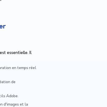
er
t essentielle. Il
oration en temps réel
réation de
tils Adobe.
on d’images et la