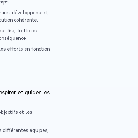
emps.
design, développement,
cution cohérente.
e Jira, Trello ou
 conséquence.
 les efforts en fonction
spirer et guider les
objectifs et les
s différentes équipes,