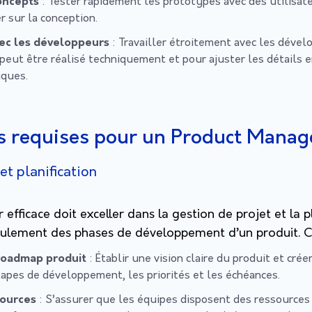
oncepts
: Tester rapidement les prototypes avec des utilisate
r sur la conception.
vec les développeurs
: Travailler étroitement avec les dével
peut être réalisé techniquement et pour ajuster les détails e
iques.
 requises pour un Product Manag
et planification
fficace doit exceller dans la gestion de projet et la p
oulement des phases de développement d’un produit. Ce
 roadmap produit
: Établir une vision claire du produit et cré
étapes de développement, les priorités et les échéances.
sources
: S’assurer que les équipes disposent des ressources