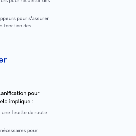
urs pour recueillir des
oppeurs pour s’assurer
n fonction des
er
lanification pour
la implique :
er une feuille de route
 nécessaires pour