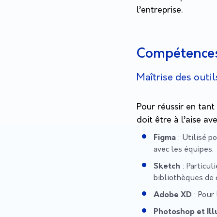
l’entreprise.
Compétences
Maîtrise des outi
Pour réussir en tant 
doit être à l’aise av
Figma
: Utilisé p
avec les équipes.
Sketch
: Particul
bibliothèques de
Adobe XD
: Pour 
Photoshop et Ill