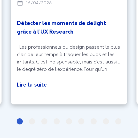
16/04/2026
Détecter les moments de delight
grâce à l’UX Research
Les professionnels du design passent le plus
clair de leur temps à traquer les bugs et les
irritants. C’est indispensable, mais c’est aussi
le degré zéro de l’expérience. Pour qu’un
produit sorte vraiment du lot, il faut viser le
delight, ce moment où l’utilisateur ne se
Lire la suite
contente plus de réussir sa tâche, mais prend